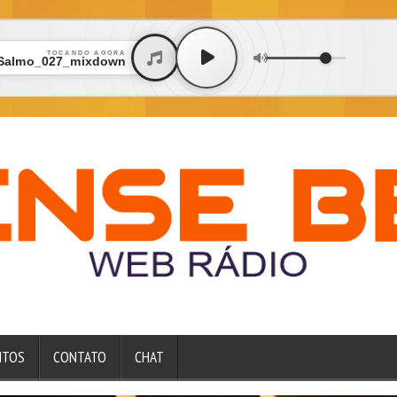
TOCANDO AGORA
Salmo_027_mixdown
NTOS
CONTATO
CHAT